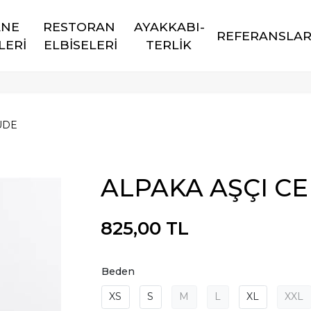
NE 
RESTORAN 
AYAKKABI-
REFERANSLA
LERİ
ELBİSELERİ
TERLİK
UDE
ALPAKA AŞÇI CE
825,00 TL
Beden
XS
S
M
L
XL
XXL