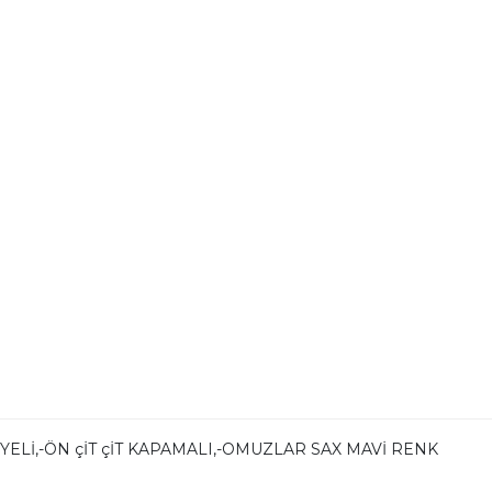
ELİ,-ÖN çİT çİT KAPAMALI,-OMUZLAR SAX MAVİ RENK