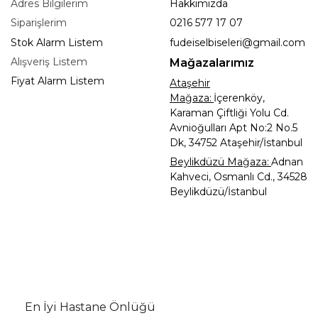
Adres Bilgilerim
Hakkımızda
Siparişlerim
0216 577 17 07
Stok Alarm Listem
fudeiselbiseleri@gmail.com
Alışveriş Listem
Mağazalarımız
Fiyat Alarm Listem
Ataşehir
Mağaza:
İçerenköy,
Karaman Çiftliği Yolu Cd.
Avnioğulları Apt No:2 No.5
Dk, 34752 Ataşehir/İstanbul
Beylikdüzü Mağaza:
Adnan
Kahveci, Osmanlı Cd., 34528
Beylikdüzü/İstanbul
En İyi Hastane Önlüğü