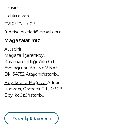
İletişim
Hakkımızda
0216 577 17 07
fudeiselbiseleri@gmail.com
Mağazalarımız
Ataşehir
Mağaza:
İçerenköy,
Karaman Çiftliği Yolu Cd.
Avnioğulları Apt No:2 No.5
Dk, 34752 Ataşehir/İstanbul
Beylikdüzü Mağaza:
Adnan
Kahveci, Osmanlı Cd., 34528
Beylikdüzü/İstanbul
Fude İş Elbiseleri