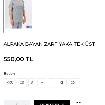
ALPAKA BAYAN ZARF YAKA TEK ÜST
550,00 TL
Beden
XXS
XS
S
M
L
XL
XXL
-
+
SEPETE EKLE