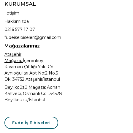
KURUMSAL
İletişim
Hakkımızda
0216 577 17 07
fudeiselbiseleri@gmail.com
Mağazalarımız
Ataşehir
Mağaza:
İçerenköy,
Karaman Çiftliği Yolu Cd.
Avnioğulları Apt No:2 No.5
Dk, 34752 Ataşehir/İstanbul
Beylikdüzü Mağaza:
Adnan
Kahveci, Osmanlı Cd., 34528
Beylikdüzü/İstanbul
Fude İş Elbiseleri