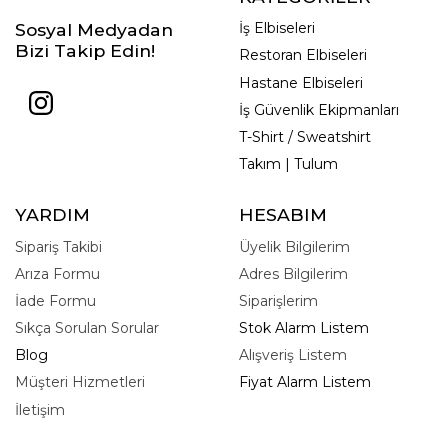
Sosyal Medyadan
İş Elbiseleri
Bizi Takip Edin!
Restoran Elbiseleri
Hastane Elbiseleri
İş Güvenlik Ekipmanları
T-Shirt / Sweatshirt
Takım | Tulum
YARDIM
HESABIM
Sipariş Takibi
Üyelik Bilgilerim
Arıza Formu
Adres Bilgilerim
İade Formu
Siparişlerim
Sıkça Sorulan Sorular
Stok Alarm Listem
Blog
Alışveriş Listem
Müşteri Hizmetleri
Fiyat Alarm Listem
İletişim