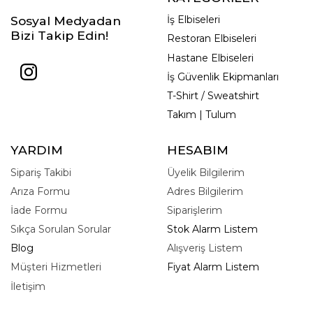
Sosyal Medyadan
İş Elbiseleri
Bizi Takip Edin!
Restoran Elbiseleri
Hastane Elbiseleri
İş Güvenlik Ekipmanları
T-Shirt / Sweatshirt
Takım | Tulum
YARDIM
HESABIM
Sipariş Takibi
Üyelik Bilgilerim
Arıza Formu
Adres Bilgilerim
İade Formu
Siparişlerim
Sıkça Sorulan Sorular
Stok Alarm Listem
Blog
Alışveriş Listem
Müşteri Hizmetleri
Fiyat Alarm Listem
İletişim