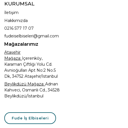
KURUMSAL
İletişim
Hakkımızda
0216 577 17 07
fudeiselbiseleri@gmail.com
Mağazalarımız
Ataşehir
Mağaza:
İçerenköy,
Karaman Çiftliği Yolu Cd.
Avnioğulları Apt No:2 No.5
Dk, 34752 Ataşehir/İstanbul
Beylikdüzü Mağaza:
Adnan
Kahveci, Osmanlı Cd., 34528
Beylikdüzü/İstanbul
Fude İş Elbiseleri