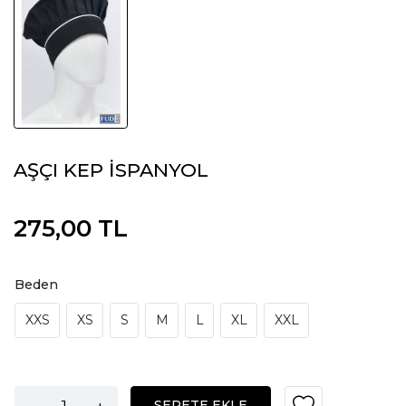
AŞÇI KEP İSPANYOL
275,00 TL
Beden
XXS
XS
S
M
L
XL
XXL
-
+
SEPETE EKLE