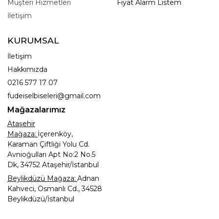
Müşteri Hizmetleri
Fiyat Alarm Listem
İletişim
KURUMSAL
İletişim
Hakkımızda
0216 577 17 07
fudeiselbiseleri@gmail.com
Mağazalarımız
Ataşehir
Mağaza:
İçerenköy,
Karaman Çiftliği Yolu Cd.
Avnioğulları Apt No:2 No.5
Dk, 34752 Ataşehir/İstanbul
Beylikdüzü Mağaza:
Adnan
Kahveci, Osmanlı Cd., 34528
Beylikdüzü/İstanbul