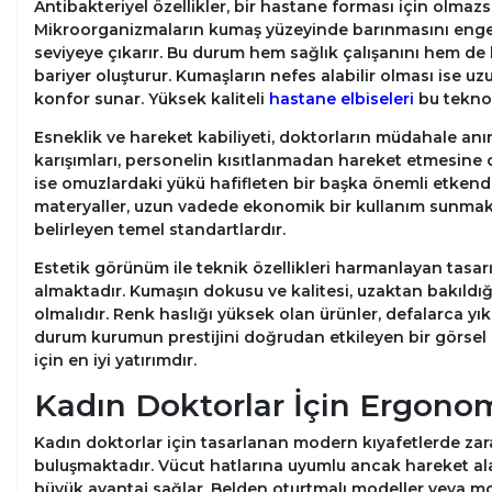
Antibakteriyel özellikler, bir hastane forması için olmaz
Mikroorganizmaların kumaş yüzeyinde barınmasını engelley
seviyeye çıkarır. Bu durum hem sağlık çalışanını hem de h
bariyer oluşturur. Kumaşların nefes alabilir olması ise u
konfor sunar. Yüksek kaliteli
hastane elbiseleri
bu teknolo
Esneklik ve hareket kabiliyeti, doktorların müdahale anı
karışımları, personelin kısıtlanmadan hareket etmesine ola
ise omuzlardaki yükü hafifleten bir başka önemli etke
materyaller, uzun vadede ekonomik bir kullanım sunmaktad
belirleyen temel standartlardır.
Estetik görünüm ile teknik özellikleri harmanlayan tas
almaktadır. Kumaşın dokusu ve kalitesi, uzaktan bakıldığı
olmalıdır. Renk haslığı yüksek olan ürünler, defalarca yı
durum kurumun prestijini doğrudan etkileyen bir görsel s
için en iyi yatırımdır.
Kadın Doktorlar İçin Ergonom
Kadın doktorlar için tasarlanan modern kıyafetlerde za
buluşmaktadır. Vücut hatlarına uyumlu ancak hareket ala
büyük avantaj sağlar. Belden oturtmalı modeller veya mo