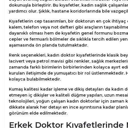
dokunuşla birleştirir. Bu kıyafetler, kadın sağlık çalışan
yardımcı olur. Şıklık, hastane koridorlarında bile vazgeç
Kıyafetlerin cep tasarımları, bir doktorun en çok ihtiya
kalem, telefon veya not defteri gibi araçların taşınabilmes
dayanıklı olması hem de kıyafetin genel formunu bozma
cepler ve fermuarlı bölmeler de sıklıkla tercih edilen yeni
aşamasında ön planda tutulmaktadır.
Renk seçenekleri, kadın doktor kıyafetlerinde klasik bey
lacivert veya petrol mavisi gibi renkler, sağlık merkezler
zamanda farklı birimlerin birbirlerinden kolayca ayırt edi
kurulan iletişimde de yumuşatıcı bir rol üstlenmektedir. 
kolayca bulabilmektedir.
Kumaş kalitesi kadar işleme ve dikiş detayları da kadın do
etmeyen iç dikişler ve kaliteli düğme yapıları, uzun mes
teknolojileri, yoğun çalışan kadın doktorlar için zaman k
dikkate alarak her detayı en ince ayrıntısına kadar pla
görünüm elde edilmektedir.
Erkek Doktor Kıyafetlerinde 