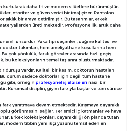
an kurtularak daha fit ve modern silüetlere bürünmüştür.
er, otoriter ve güven verici bir imaj çizer. Pantolon
şıklık bir araya getirilmiştir. Bu tasarımlar, erkek
ateryallerden üretilmektedir. Profesyonellik, artık daha
 önemli unsurdur. Yaka tipi seçimleri, düğme kalitesi ve
rkek doktor takımları, hem ameliyathane koşullarına hem
Bu çok yönlülük, farklı görevler arasında hızlı geçiş
lık, bu koleksiyonların temel taşlarını oluşturmaktadır.
r duruşu vardır. Kaliteli bir kesim, doktorun hastaları
ır. Bu durum sadece doktorlar için değil, tüm hastane
uğu gibi, örneğin
profesyonel iş elbiseleri
nasıl bir
tir. Kurumsal disiplin, giyim tarzıyla başlar ve tüm sürece
 fark yaratmaya devam etmektedir. Kırışmaya dayanıklı
oplu görünmesini sağlar. Ter emici iç katmanlar ve hava
unar. Erkek koleksiyonları, dayanıklılığı ön planda tutan
lar, modern tıbbın yenilikçi yüzünü temsil eden en