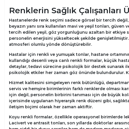
Renklerin Sağlık Çalışanları Ü
Hastanelerde renk seçimi sadece görsel bir tercih değil, 
beyazın yanı sıra kullanılan mavi ve yeşil tonları, güven ve
tercih edilen yeşil, göz yorgunluğunu azaltan bir etkiye 
personelin enerjisini yükseltecek şekilde genişletilmişti
atmosferi olumlu yönde dönüştürebilir.
Hastalar için renkli ve yumuşak tonlar, hastane ortamın
kullandığı desenli veya canlı renkli formalar, küçük hast
detaylar, tedavi sürecine psikolojik bir destek sunarak i
psikolojik etkiler her zaman göz önünde bulundurulur. Kıya
Hizmet kalitesini simgeleyen renk bütünlüğü, departman
servis ve hemşire birimlerinin farklı renklerde olması k
için değil, personelin birbirini tanıması için de büyük kol
içerisinde uygulanan hiyerarşik renk düzeni gibi, sağlıkta
iletişim biçimi olarak her zaman aktiftir.
Koyu renkli formalar, özellikle operasyonel birimlerde le
Lacivert ve antrasit tonları, son yıllarda doktorlar arası