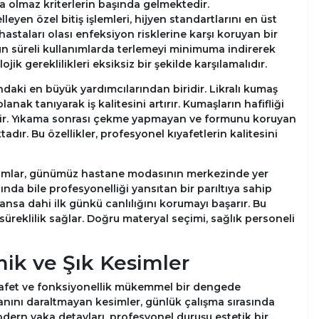
sa olmaz kriterlerin başında gelmektedir.
en özel bitiş işlemleri, hijyen standartlarını en üst
astaları olası enfeksiyon risklerine karşı koruyan bir
zun süreli kullanımlarda terlemeyi minimuma indirerek
jik gereklilikleri eksiksiz bir şekilde karşılamalıdır.
ndaki en büyük yardımcılarından biridir. Likralı kumaş
nak tanıyarak iş kalitesini artırır. Kumaşların hafifliği
ndir. Yıkama sonrası çekme yapmayan ve formunu koruyan
ır. Bu özellikler, profesyonel kıyafetlerin kalitesini
arımlar, günümüz hastane modasının merkezinde yer
nda bile profesyonelliği yansıtan bir parıltıya sahip
kansa dahi ilk günkü canlılığını korumayı başarır. Bu
üreklilik sağlar. Doğru materyal seçimi, sağlık personeli
ik ve Şık Kesimler
rafet ve fonksiyonellik mükemmel bir dengede
nını daraltmayan kesimler, günlük çalışma sırasında
dern yaka detayları, profesyonel duruşu estetik bir