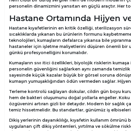
hem ciddi bir duruş sergiler hem de modern modanın çizg
personelin dinamizmini yansıtan en güçlü araçtır. Her ton,
Hastane Ortamında Hijyen v
Hastane kıyafetlerinin en kritik özelliği, sterilizasyon s
sıcaklıklarda yıkanan bu ürünlerin formunu kaybetmemesi,
teknolojileri, kumaşların defalarca yıkansa bile yıpranmas
hastaneler için işletme maliyetlerini düşüren önemli bir u
günkü profesyonelliğini korumalıdır.
Kumaşların sıvı itici özellikleri, biyolojik risklerin kumaş
personelin güvenliğini sağlarken aynı zamanda temizlik s
sayesinde küçük kazalar büyük bir görsel soruna dönüşme
kumaşın yumuşaklığından ödün vermeden sağlar. Hijyen, 
Terleme kontrolü sağlayan dokular, cildin gün boyu kur
hem de bakteri oluşumunu doğal yollarla engeller. Koku y
özgüvenini artıran gizli bir detaydır. Modern bir sağlık 
temiz hissetmelidir. Bu standartlar, günümüz iş elbiseler
Dikiş yerlerinin dayanıklılığı, kıyafetin kullanım ömrünü 
uygulanan çift dikiş yöntemleri, yırtılma ve sökülme riskle