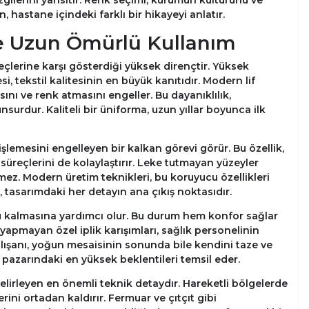
ilerini yansıtır. Renk seçimi, kurumun kültürünü ve
 hastane içindeki farklı bir hikayeyi anlatır.
e Uzun Ömürlü Kullanım
üreçlerine karşı gösterdiği yüksek dirençtir. Yüksek
 tekstil kalitesinin en büyük kanıtıdır. Modern lif
ını ve renk atmasını engeller. Bu dayanıklılık,
nsurdur. Kaliteli bir üniforma, uzun yıllar boyunca ilk
a işlemesini engelleyen bir kalkan görevi görür. Bu özellik,
üreçlerini de kolaylaştırır. Leke tutmayan yüzeyler
z. Modern üretim teknikleri, bu koruyucu özellikleri
tasarımdaki her detayın ana çıkış noktasıdır.
u kalmasına yardımcı olur. Bu durum hem konfor sağlar
apmayan özel iplik karışımları, sağlık personelinin
çalışanı, yoğun mesaisinin sonunda bile kendini taze ve
i pazarındaki en yüksek beklentileri temsil eder.
belirleyen en önemli teknik detaydır. Hareketli bölgelerde
rini ortadan kaldırır. Fermuar ve çıtçıt gibi