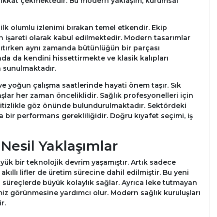
a dikkat çekmektedir. Bu modern yaklaşım, kurumsal
lk olumlu izlenimi bırakan temel etkendir. Ekip
n işareti olarak kabul edilmektedir. Modern tasarımlar
nsıtırken aynı zamanda bütünlüğün bir parçası
nda da kendini hissettirmekte ve klasik kalıpları
da sunulmaktadır.
e ve yoğun çalışma saatlerinde hayati önem taşır. Sık
ar her zaman önceliklidir. Sağlık profesyonelleri için
titizlikle göz önünde bulundurulmaktadır. Sektördeki
bir performans gerekliliğidir. Doğru kıyafet seçimi, iş
Nesil Yaklaşımlar
üyük bir teknolojik devrim yaşamıştır. Artık sadece
ıllı lifler de üretim sürecine dahil edilmiştir. Bu yeni
el süreçlerde büyük kolaylık sağlar. Ayrıca leke tutmayan
iz görünmesine yardımcı olur. Modern sağlık kuruluşları
r.