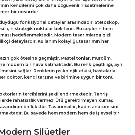
larının kendilerini çok daha özgüvenli hissetmelerine
ilmez bir unsurdur.
ç duyduğu fonksiyonel detaylar arasındadır. Stetoskop,
i için stratejik noktalar belirlenir. Bu ceplerin hem
ması hedeflenmektedir. Modern tasarımlarda gizli
likçi detaylardır. Kullanım kolaylığı, tasarımın her
azın çok ötesine geçmiştir. Pastel tonlar, mürdüm,
ine modern bir hava katmaktadır. Bu renk çeşitliliği, aynı
lmesini sağlar. Renklerin psikolojik etkisi, hastalarla
Her doktor, kendi tarzına ve birimine uygun bir tonu
ktorların tercihlerini şekillendirmektedir. Tahriş
ailerde rahatsızlık vermez. Ütü gerektirmeyen kumaş
azandıran bir lükstür. Tasarımcılar, kadın anatomisini
nlamaktadır. Bu sayede hem modern hem de işlevsel bir
Modern Silüetler