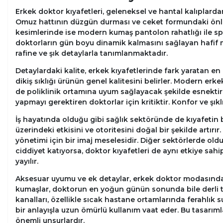
Erkek doktor kıyafetleri, geleneksel ve hantal kalıplard
Omuz hattının düzgün durması ve ceket formundaki önlükl
kesimlerinde ise modern kumaş pantolon rahatlığı ile spor 
doktorların gün boyu dinamik kalmasını sağlayan hafif m
rafine ve şık detaylarla tanımlanmaktadır.
Detaylardaki kalite, erkek kıyafetlerinde fark yaratan en
dikiş sıklığı ürünün genel kalitesini belirler. Modern e
de poliklinik ortamına uyum sağlayacak şekilde esnektir. 
yapmayı gerektiren doktorlar için kritiktir. Konfor ve şık
İş hayatında olduğu gibi sağlık sektöründe de kıyafetin bi
üzerindeki etkisini ve otoritesini doğal bir şekilde artır
yönetimi için bir imaj meselesidir. Diğer sektörlerde old
ciddiyet katıyorsa, doktor kıyafetleri de aynı etkiye sahip
yayılır.
Aksesuar uyumu ve ek detaylar, erkek doktor modasında
kumaşlar, doktorun en yoğun günün sonunda bile derli t
kanalları, özellikle sıcak hastane ortamlarında ferahlık s
bir anlayışla uzun ömürlü kullanım vaat eder. Bu tasarım
önemli unsurlardır.