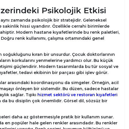
zerindeki Psikolojik Etkisi
aynı zamanda psikolojik bir stratejidir. Geleneksel
 sakinlik hissi uyandırır. Özellikle cerrahi birimlerde
sahiptir. Modern hastane kıyafetlerinde bu renk paletleri,
r. Doğru renk kullanımı, çalışma ortamındaki genel
ın soğukluğunu kıran bir unsurdur. Çocuk doktorlarının
aların korkularını yenmelerine yardımcı olur. Bu küçük
letişimi güçlendirir. Modern tasarımlarda bu tür sosyal ve
fetler, tedavi ekibinin bir parçası gibi işlev görür.
lar arasındaki koordinasyonu da simgeler. Örneğin, acil
armaşayı önleyen bir sistemdir. Bu düzen, sadece hastalar
aylık sağlar. Tıpkı
hizmet sektörü ve restoran kıyafetleri
 da bu disiplin çok önemlidir. Görsel dil, sözsüz bir
keleri daha az göstermesiyle pratik bir kullanım sunar.
nda en popüler hale gelen renkler arasındadır. Bu renkler