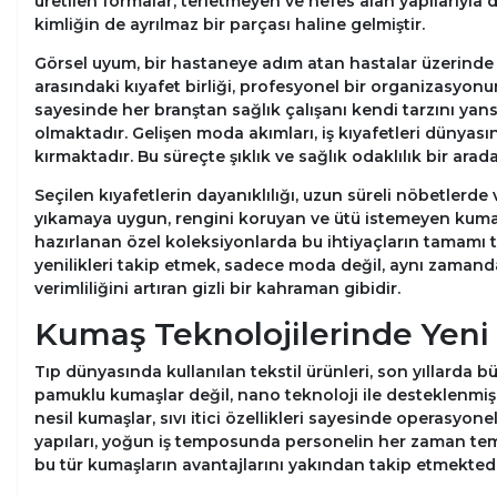
üretilen formalar, terletmeyen ve nefes alan yapılarıyl
kimliğin de ayrılmaz bir parçası haline gelmiştir.
Görsel uyum, bir hastaneye adım atan hastalar üzerinde i
arasındaki kıyafet birliği, profesyonel bir organizasyonu
sayesinde her branştan sağlık çalışanı kendi tarzını ya
olmaktadır. Gelişen moda akımları, iş kıyafetleri dünyası
kırmaktadır. Bu süreçte şıklık ve sağlık odaklılık bir ara
Seçilen kıyafetlerin dayanıklılığı, uzun süreli nöbetlerd
yıkamaya uygun, rengini koruyan ve ütü istemeyen kumaşl
hazırlanan özel koleksiyonlarda bu ihtiyaçların tamamı 
yenilikleri takip etmek, sadece moda değil, aynı zamanda 
verimliliğini artıran gizli bir kahraman gibidir.
Kumaş Teknolojilerinde Yeni 
Tıp dünyasında kullanılan tekstil ürünleri, son yıllarda b
pamuklu kumaşlar değil, nano teknoloji ile desteklenmiş ak
nesil kumaşlar, sıvı itici özellikleri sayesinde operasyon
yapıları, yoğun iş temposunda personelin her zaman tem
bu tür kumaşların avantajlarını yakından takip etmektedi