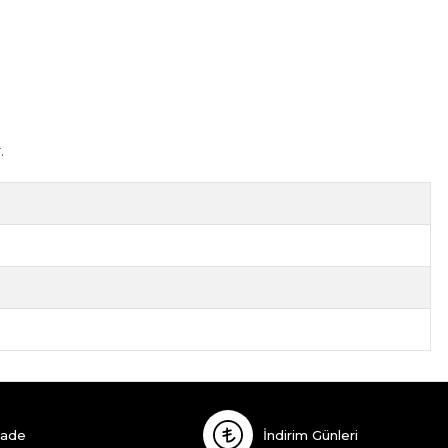
.
İade
İndirim Günleri