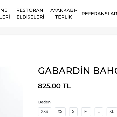
NE 
RESTORAN 
AYAKKABI-
REFERANSLA
LERİ
ELBİSELERİ
TERLİK
GABARDİN BAH
825,00 TL
Beden
XXS
XS
S
M
L
XL