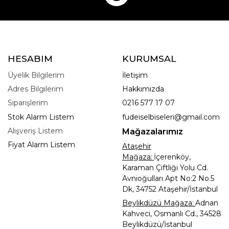
HESABIM
KURUMSAL
Üyelik Bilgilerim
İletişim
Adres Bilgilerim
Hakkımızda
Siparişlerim
0216 577 17 07
Stok Alarm Listem
fudeiselbiseleri@gmail.com
Alışveriş Listem
Mağazalarımız
Fiyat Alarm Listem
Ataşehir
Mağaza:
İçerenköy,
Karaman Çiftliği Yolu Cd.
Avnioğulları Apt No:2 No.5
Dk, 34752 Ataşehir/İstanbul
Beylikdüzü Mağaza:
Adnan
Kahveci, Osmanlı Cd., 34528
Beylikdüzü/İstanbul