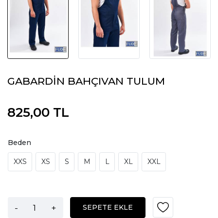
GABARDİN BAHÇIVAN TULUM
825,00 TL
Beden
XXS
XS
S
M
L
XL
XXL
-
+
SEPETE EKLE