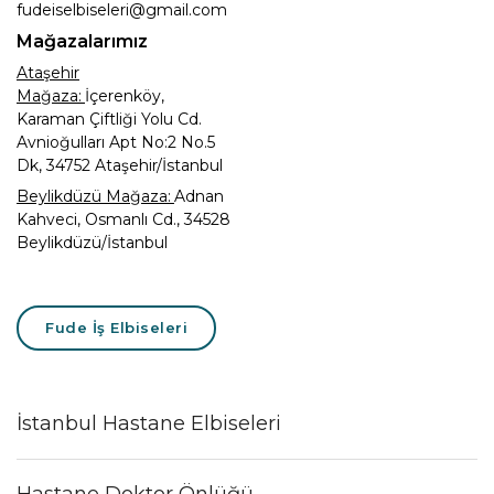
fudeiselbiseleri@gmail.com
Mağazalarımız
Ataşehir
Mağaza:
İçerenköy,
Karaman Çiftliği Yolu Cd.
Avnioğulları Apt No:2 No.5
Dk, 34752 Ataşehir/İstanbul
Beylikdüzü Mağaza:
Adnan
Kahveci, Osmanlı Cd., 34528
Beylikdüzü/İstanbul
Fude İş Elbiseleri
İstanbul Hastane Elbiseleri
Hastane Doktor Önlüğü