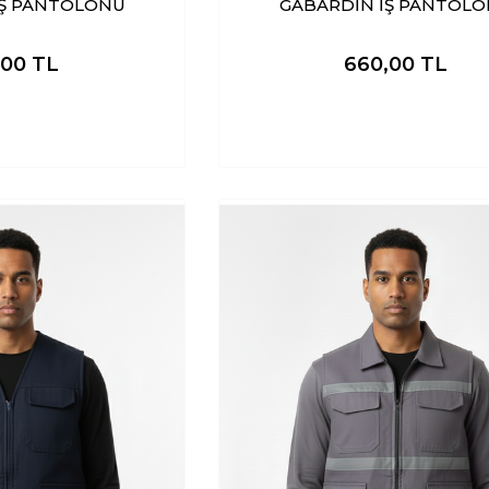
İŞ PANTOLONU
GABARDİN İŞ PANTOL
,00
TL
660,00
TL