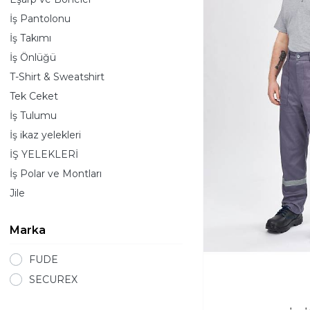
İş Pantolonu
İş Takımı
İş Önlüğü
T-Shirt & Sweatshirt
Tek Ceket
İş Tulumu
İş ikaz yelekleri
İŞ YELEKLERİ
İş Polar ve Montları
Jile
Marka
FUDE
SECUREX