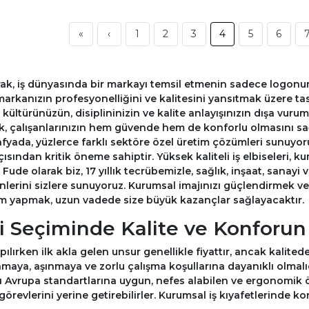
«
‹
1
2
3
4
5
6
arak, iş dünyasında bir markayı temsil etmenin sadece logonu
, markanızın profesyonelliğini ve kalitesini yansıtmak üzere tas
ltürünüzün, disiplininizin ve kalite anlayışınızın dışa vuru
rak, çalışanlarınızın hem güvende hem de konforlu olmasını s
fyada, yüzlerce farklı sektöre özel üretim çözümleri sunuyoruz
 açısından kritik öneme sahiptir. Yüksek kaliteli iş elbiseleri,
. Fude olarak biz, 17 yıllık tecrübemizle, sağlık, inşaat, sanay
ünlerini sizlere sunuyoruz. Kurumsal imajınızı güçlendirmek 
ım yapmak, uzun vadede size büyük kazançlar sağlayacaktır.
eri Seçiminde Kalite ve Konforu
yapılırken ilk akla gelen unsur genellikle fiyattır, ancak kalit
ıkamaya, aşınmaya ve zorlu çalışma koşullarına dayanıklı olmalı
 Avrupa standartlarına uygun, nefes alabilen ve ergonomik öz
evlerini yerine getirebilirler. Kurumsal iş kıyafetlerinde ko