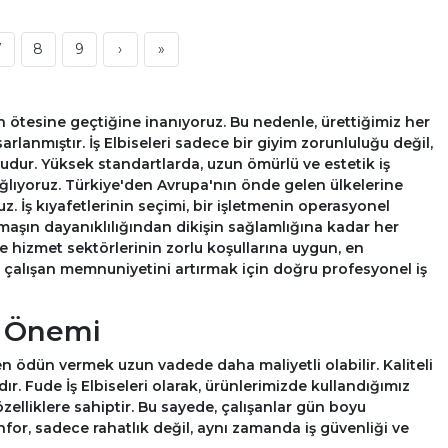
7
8
9
›
»
n ötesine geçtiğine inanıyoruz. Bu nedenle, ürettiğimiz her
arlanmıştır. İş Elbiseleri sadece bir giyim zorunluluğu değil,
mudur. Yüksek standartlarda, uzun ömürlü ve estetik iş
ağlıyoruz. Türkiye'den Avrupa'nın önde gelen ülkelerine
. İş kıyafetlerinin seçimi, bir işletmenin operasyonel
 kumaşın dayanıklılığından dikişin sağlamlığına kadar her
i ve hizmet sektörlerinin zorlu koşullarına uygun, en
ve çalışan memnuniyetini artırmak için doğru profesyonel iş
n Önemi
eden ödün vermek uzun vadede daha maliyetli olabilir. Kaliteli
dır. Fude İş Elbiseleri olarak, ürünlerimizde kullandığımız
elliklere sahiptir. Bu sayede, çalışanlar gün boyu
nfor, sadece rahatlık değil, aynı zamanda iş güvenliği ve