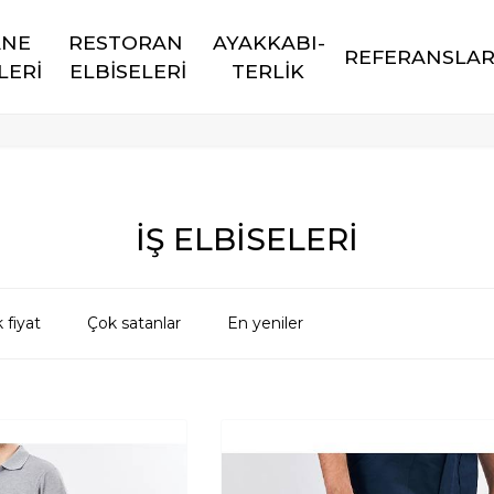
NE 
RESTORAN 
AYAKKABI-
REFERANSLA
LERİ
ELBİSELERİ
TERLİK
İŞ ELBİSELERİ
 fiyat
Çok satanlar
En yeniler