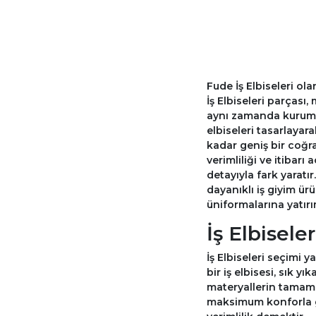
Fude İş Elbiseleri ol
İş Elbiseleri parçası
aynı zamanda kurum kü
elbiseleri tasarlaya
kadar geniş bir coğra
verimliliği ve itibarı
detayıyla fark yaratır
dayanıklı iş giyim ür
üniformalarına yatır
İş Elbisel
İş Elbiseleri seçimi 
bir iş elbisesi, sık y
materyallerin tamamı
maksimum konforla gör