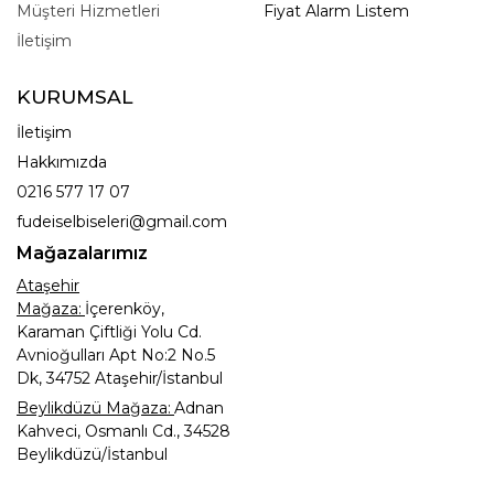
Müşteri Hizmetleri
Fiyat Alarm Listem
İletişim
KURUMSAL
İletişim
Hakkımızda
0216 577 17 07
fudeiselbiseleri@gmail.com
Mağazalarımız
Ataşehir
Mağaza:
İçerenköy,
Karaman Çiftliği Yolu Cd.
Avnioğulları Apt No:2 No.5
Dk, 34752 Ataşehir/İstanbul
Beylikdüzü Mağaza:
Adnan
Kahveci, Osmanlı Cd., 34528
Beylikdüzü/İstanbul