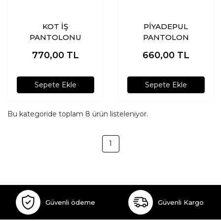
KOT İŞ
PİYADEPUL
PANTOLONU
PANTOLON
770,00
TL
660,00
TL
Sepete Ekle
Sepete Ekle
Bu kategoride toplam
8
ürün listeleniyor.
1
Güvenli ödeme
Güvenli Kargo