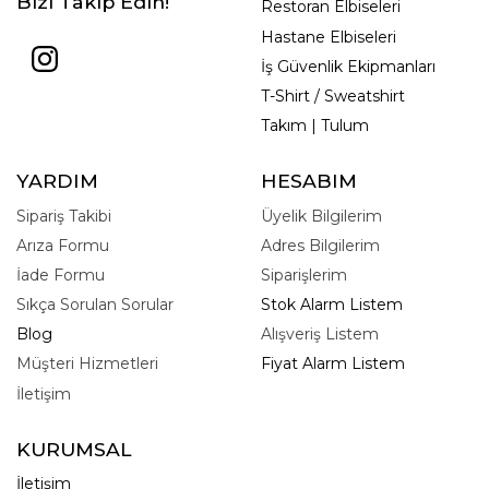
Bizi Takip Edin!
Restoran Elbiseleri
Hastane Elbiseleri
İş Güvenlik Ekipmanları
T-Shirt / Sweatshirt
Takım | Tulum
YARDIM
HESABIM
Sipariş Takibi
Üyelik Bilgilerim
Arıza Formu
Adres Bilgilerim
İade Formu
Siparişlerim
Sıkça Sorulan Sorular
Stok Alarm Listem
Blog
Alışveriş Listem
Müşteri Hizmetleri
Fiyat Alarm Listem
İletişim
KURUMSAL
İletişim