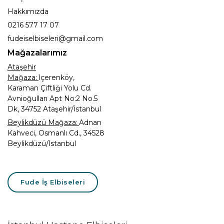
Hakkımızda
0216 577 17 07
fudeiselbiseleri@gmail.com
Mağazalarımız
Ataşehir
Mağaza:
İçerenköy,
Karaman Çiftliği Yolu Cd.
Avnioğulları Apt No:2 No.5
Dk, 34752 Ataşehir/İstanbul
Beylikdüzü Mağaza:
Adnan
Kahveci, Osmanlı Cd., 34528
Beylikdüzü/İstanbul
Fude İş Elbiseleri