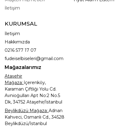
İletişim
KURUMSAL
İletişim
Hakkımızda
0216 577 17 07
fudeiselbiseleri@gmail.com
Mağazalarımız
Ataşehir
Mağaza:
İçerenköy,
Karaman Çiftliği Yolu Cd.
Avnioğulları Apt No:2 No.5
Dk, 34752 Ataşehir/İstanbul
Beylikdüzü Mağaza:
Adnan
Kahveci, Osmanlı Cd., 34528
Beylikdüzü/İstanbul