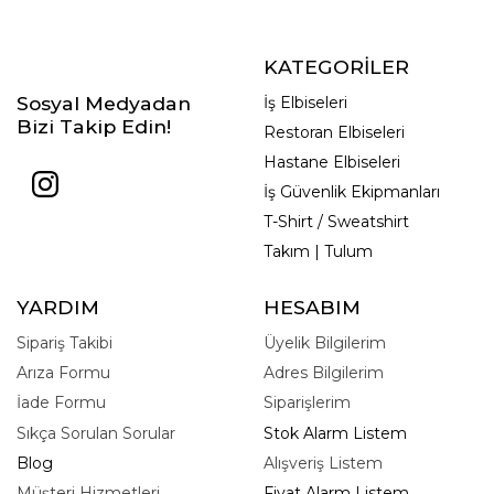
KATEGORİLER
Sosyal Medyadan
İş Elbiseleri
Bizi Takip Edin!
Restoran Elbiseleri
Hastane Elbiseleri
İş Güvenlik Ekipmanları
T-Shirt / Sweatshirt
Takım | Tulum
YARDIM
HESABIM
Sipariş Takibi
Üyelik Bilgilerim
Arıza Formu
Adres Bilgilerim
İade Formu
Siparişlerim
Sıkça Sorulan Sorular
Stok Alarm Listem
Blog
Alışveriş Listem
Müşteri Hizmetleri
Fiyat Alarm Listem