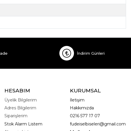
İade
İndirim Günleri
HESABIM
KURUMSAL
Üyelik Bilgilerim
İletişim
Adres Bilgilerim
Hakkımızda
Siparişlerim
0216 577 17 07
Stok Alarm Listem
fudeiselbiseleri@gmail.com