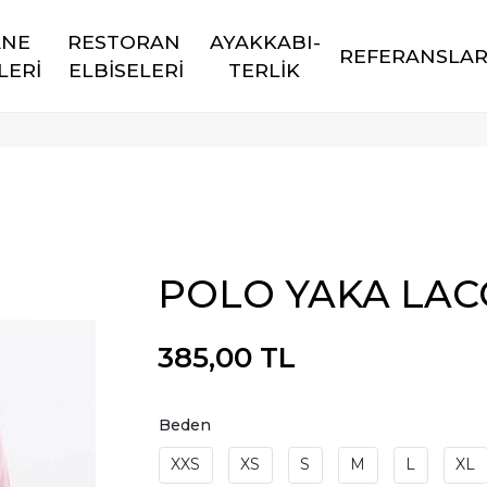
NE 
RESTORAN 
AYAKKABI-
REFERANSLA
LERİ
ELBİSELERİ
TERLİK
POLO YAKA LAC
385,00 TL
Beden
XXS
XS
S
M
L
XL