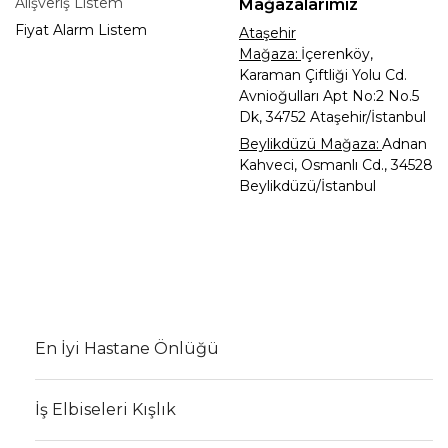
Alışveriş Listem
Mağazalarımız
Fiyat Alarm Listem
Ataşehir
Mağaza:
İçerenköy,
Karaman Çiftliği Yolu Cd.
Avnioğulları Apt No:2 No.5
Dk, 34752 Ataşehir/İstanbul
Beylikdüzü Mağaza:
Adnan
Kahveci, Osmanlı Cd., 34528
Beylikdüzü/İstanbul
En İyi Hastane Önlüğü
İş Elbiseleri Kışlık