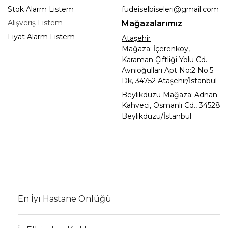
Stok Alarm Listem
fudeiselbiseleri@gmail.com
Alışveriş Listem
Mağazalarımız
Fiyat Alarm Listem
Ataşehir
Mağaza:
İçerenköy,
Karaman Çiftliği Yolu Cd.
Avnioğulları Apt No:2 No.5
Dk, 34752 Ataşehir/İstanbul
Beylikdüzü Mağaza:
Adnan
Kahveci, Osmanlı Cd., 34528
Beylikdüzü/İstanbul
En İyi Hastane Önlüğü