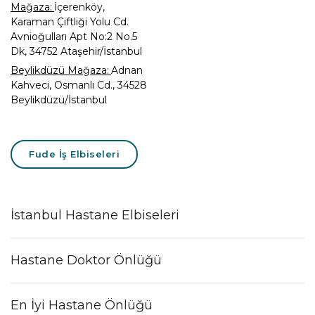
Mağaza:
İçerenköy,
Karaman Çiftliği Yolu Cd.
Avnioğulları Apt No:2 No.5
Dk, 34752 Ataşehir/İstanbul
Beylikdüzü Mağaza:
Adnan
Kahveci, Osmanlı Cd., 34528
Beylikdüzü/İstanbul
Fude İş Elbiseleri
İstanbul Hastane Elbiseleri
Hastane Doktor Önlüğü
En İyi Hastane Önlüğü