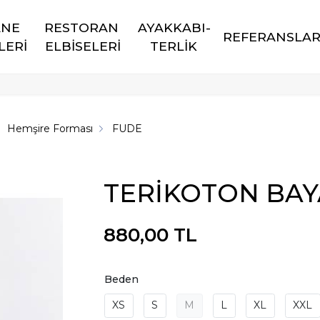
NE 
RESTORAN 
AYAKKABI-
REFERANSLA
LERİ
ELBİSELERİ
TERLİK
Hemşire Forması
FUDE
TERİKOTON BAY
880,00 TL
Beden
XS
S
M
L
XL
XXL