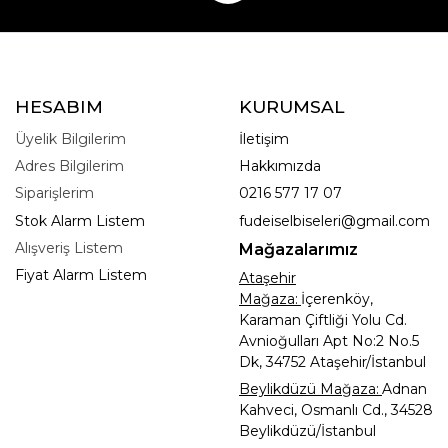
HESABIM
KURUMSAL
Üyelik Bilgilerim
İletişim
Adres Bilgilerim
Hakkımızda
Siparişlerim
0216 577 17 07
Stok Alarm Listem
fudeiselbiseleri@gmail.com
Alışveriş Listem
Mağazalarımız
Fiyat Alarm Listem
Ataşehir
Mağaza:
İçerenköy,
Karaman Çiftliği Yolu Cd.
Avnioğulları Apt No:2 No.5
Dk, 34752 Ataşehir/İstanbul
Beylikdüzü Mağaza:
Adnan
Kahveci, Osmanlı Cd., 34528
Beylikdüzü/İstanbul