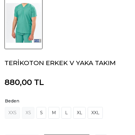
TERİKOTON ERKEK V YAKA TAKIM
880,00 TL
Beden
XXS
XS
S
M
L
XL
XXL