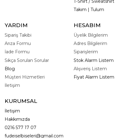
T-Shirt / Sweatshirt
Takım | Tulum
YARDIM
HESABIM
Sipariş Takibi
Üyelik Bilgilerim
Arıza Formu
Adres Bilgilerim
İade Formu
Siparişlerim
Sıkça Sorulan Sorular
Stok Alarm Listem
Blog
Alışveriş Listem
Müşteri Hizmetleri
Fiyat Alarm Listem
İletişim
KURUMSAL
İletişim
Hakkımızda
0216 577 17 07
fudeiselbiseleri@gmail.com