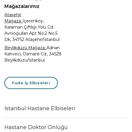
Mağazalarımız
Ataşehir
Mağaza:
İçerenköy,
Karaman Çiftliği Yolu Cd.
Avnioğulları Apt No:2 No.5
Dk, 34752 Ataşehir/İstanbul
Beylikdüzü Mağaza:
Adnan
Kahveci, Osmanlı Cd., 34528
Beylikdüzü/İstanbul
Fude İş Elbiseleri
İstanbul Hastane Elbiseleri
Hastane Doktor Önlüğü